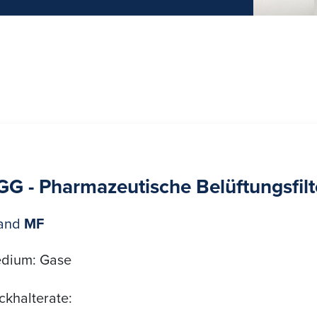
GG - Pharmazeutische Belüftungsfil
and
MF
dium: Gase
ckhalterate: