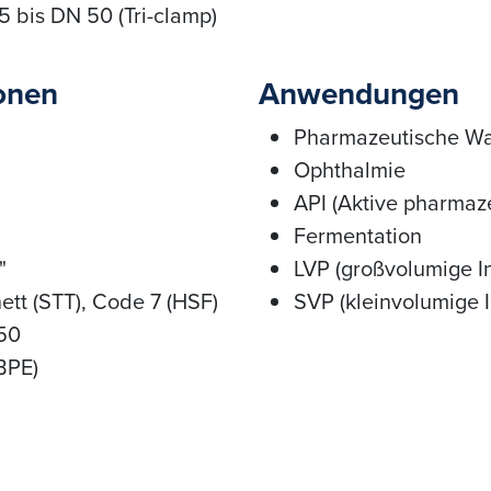
 bis DN 50 (Tri-clamp)
ionen
Anwendungen
Pharmazeutische Wa
Ophthalmie
API (Aktive pharmaze
Fermentation
"
LVP (großvolumige I
tt (STT), Code 7 (HSF)
SVP (kleinvolumige I
 50
BPE)