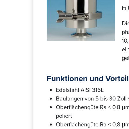
Fil
Di
ph
10
ei
ge
Funktionen und Vortei
Edelstahl AISI 316L
Baulängen von 5 bis 30 Zoll
Oberflächengüte Ra < 0,8 μm
poliert
Oberflächengüte Ra < 0,8 μm